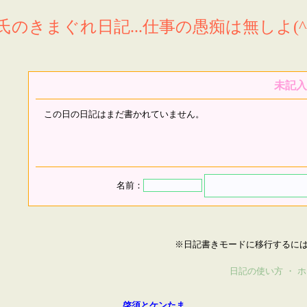
氏のきまぐれ日記...仕事の愚痴は無しよ(^^
未記入
この日の日記はまだ書かれていません。
名前：
※日記書きモードに移行するに
日記の使い方
・
ホ
啓須とケンたま