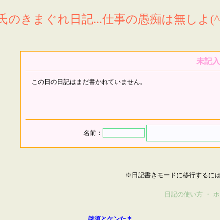
氏のきまぐれ日記...仕事の愚痴は無しよ(^^
未記入
この日の日記はまだ書かれていません。
名前：
※日記書きモードに移行するに
日記の使い方
・
ホ
啓須とケンたま