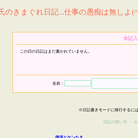
氏のきまぐれ日記...仕事の愚痴は無しよ(^^
未記入
この日の日記はまだ書かれていません。
名前：
※日記書きモードに移行するに
日記の使い方
・
ホ
啓須とケンたま