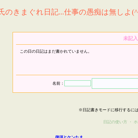
氏のきまぐれ日記...仕事の愚痴は無しよ(^^
未記入
この日の日記はまだ書かれていません。
名前：
※日記書きモードに移行するに
日記の使い方
・
ホ
啓須とケンたま