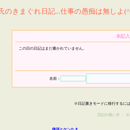
氏のきまぐれ日記...仕事の愚痴は無しよ(^^
未記入
この日の日記はまだ書かれていません。
名前：
※日記書きモードに移行するに
日記の使い方
・
ホ
啓須とケンたま