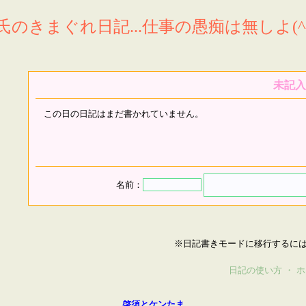
氏のきまぐれ日記...仕事の愚痴は無しよ(^^
未記入
この日の日記はまだ書かれていません。
名前：
※日記書きモードに移行するに
日記の使い方
・
ホ
啓須とケンたま