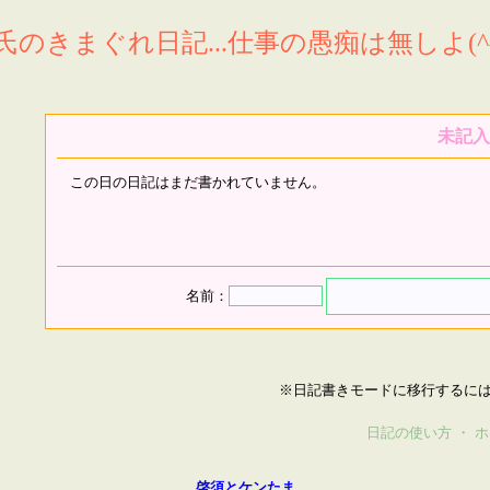
氏のきまぐれ日記...仕事の愚痴は無しよ(^^
未記入
この日の日記はまだ書かれていません。
名前：
※日記書きモードに移行するに
日記の使い方
・
ホ
啓須とケンたま