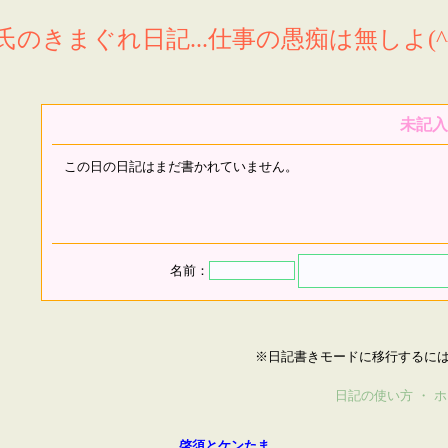
氏のきまぐれ日記...仕事の愚痴は無しよ(^^
未記入
この日の日記はまだ書かれていません。
名前：
※日記書きモードに移行するに
日記の使い方
・
ホ
啓須とケンたま