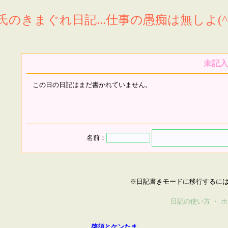
氏のきまぐれ日記...仕事の愚痴は無しよ(^^
未記入
この日の日記はまだ書かれていません。
名前：
※日記書きモードに移行するに
日記の使い方
・
ホ
啓須とケンたま