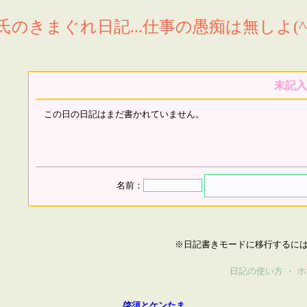
氏のきまぐれ日記...仕事の愚痴は無しよ(^^
未記入
この日の日記はまだ書かれていません。
名前：
※日記書きモードに移行するに
日記の使い方
・
ホ
啓須とケンたま