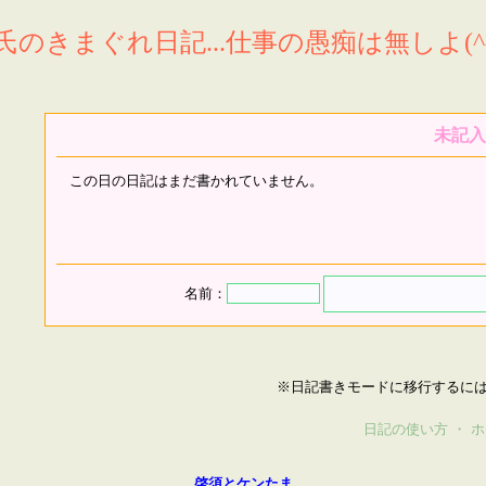
氏のきまぐれ日記...仕事の愚痴は無しよ(^^
未記入
この日の日記はまだ書かれていません。
名前：
※日記書きモードに移行するに
日記の使い方
・
ホ
啓須とケンたま