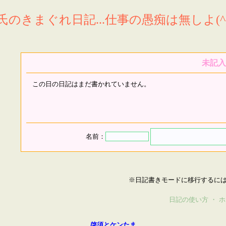
氏のきまぐれ日記...仕事の愚痴は無しよ(^^
未記入
この日の日記はまだ書かれていません。
名前：
※日記書きモードに移行するに
日記の使い方
・
ホ
啓須とケンたま