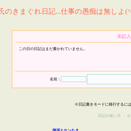
氏のきまぐれ日記...仕事の愚痴は無しよ(^^
未記入
この日の日記はまだ書かれていません。
名前：
※日記書きモードに移行するに
日記の使い方
・
ホ
啓須とケンたま