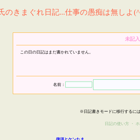
氏のきまぐれ日記...仕事の愚痴は無しよ(^^
未記入
この日の日記はまだ書かれていません。
名前：
※日記書きモードに移行するに
日記の使い方
・
ホ
啓須とケンたま