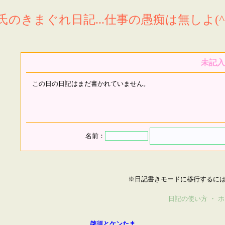
氏のきまぐれ日記...仕事の愚痴は無しよ(^^
未記入
この日の日記はまだ書かれていません。
名前：
※日記書きモードに移行するに
日記の使い方
・
ホ
啓須とケンたま