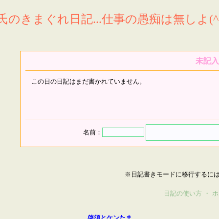
氏のきまぐれ日記...仕事の愚痴は無しよ(^^
未記入
この日の日記はまだ書かれていません。
名前：
※日記書きモードに移行するに
日記の使い方
・
ホ
啓須とケンたま