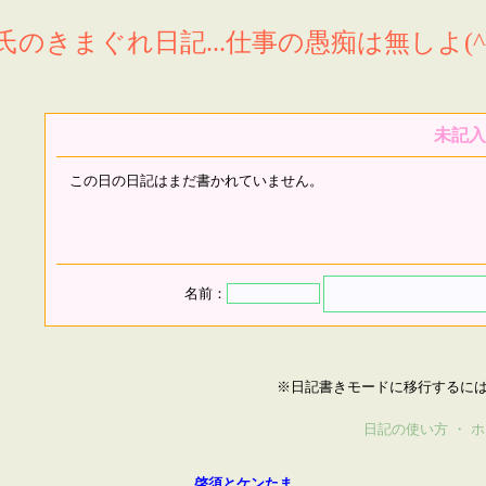
氏のきまぐれ日記...仕事の愚痴は無しよ(^^
未記入
この日の日記はまだ書かれていません。
名前：
※日記書きモードに移行するに
日記の使い方
・
ホ
啓須とケンたま