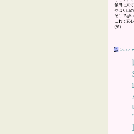
飯田に来て
やはり山の
そこで思い
これで安心
(笑)
Cora
＞