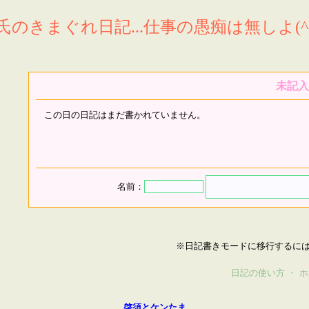
氏のきまぐれ日記...仕事の愚痴は無しよ(^^
未記入
この日の日記はまだ書かれていません。
名前：
※日記書きモードに移行するに
日記の使い方
・
ホ
啓須とケンたま