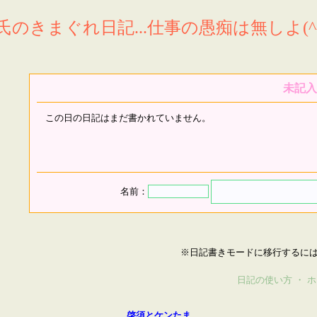
氏のきまぐれ日記...仕事の愚痴は無しよ(^^
未記入
この日の日記はまだ書かれていません。
名前：
※日記書きモードに移行するに
日記の使い方
・
ホ
啓須とケンたま