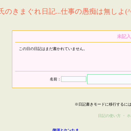
氏のきまぐれ日記...仕事の愚痴は無しよ(^^
未記入
この日の日記はまだ書かれていません。
名前：
※日記書きモードに移行するに
日記の使い方
・
ホ
啓須とケンたま