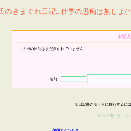
氏のきまぐれ日記...仕事の愚痴は無しよ(^^
未記入
この日の日記はまだ書かれていません。
名前：
※日記書きモードに移行するに
日記の使い方
・
ホ
啓須とケンたま