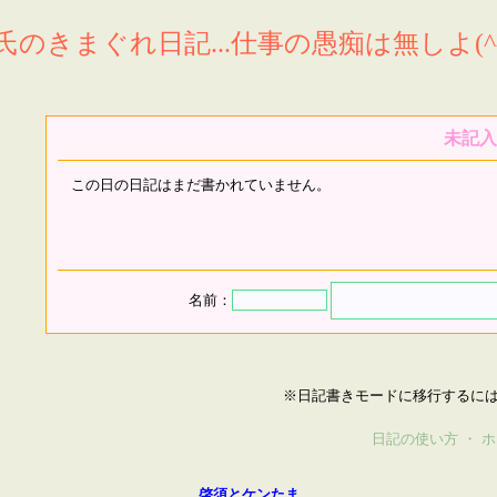
氏のきまぐれ日記...仕事の愚痴は無しよ(^^
未記入
この日の日記はまだ書かれていません。
名前：
※日記書きモードに移行するに
日記の使い方
・
ホ
啓須とケンたま