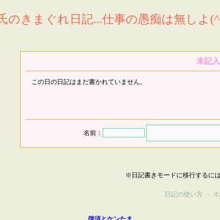
氏のきまぐれ日記...仕事の愚痴は無しよ(^^
未記入
この日の日記はまだ書かれていません。
名前：
※日記書きモードに移行するに
日記の使い方
・
ホ
啓須とケンたま