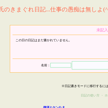
氏のきまぐれ日記...仕事の愚痴は無しよ(^^
未記入
この日の日記はまだ書かれていません。
名前：
※日記書きモードに移行するに
日記の使い方
・
ホ
啓須とケンたま