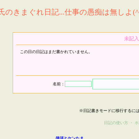
氏のきまぐれ日記...仕事の愚痴は無しよ(^^
未記入
この日の日記はまだ書かれていません。
名前：
※日記書きモードに移行するに
日記の使い方
・
ホ
啓須とケンたま