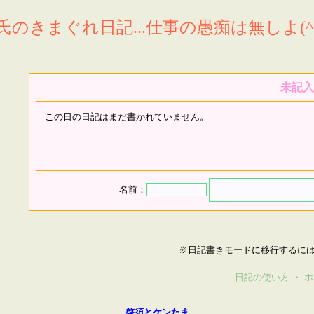
氏のきまぐれ日記...仕事の愚痴は無しよ(^^
未記入
この日の日記はまだ書かれていません。
名前：
※日記書きモードに移行するに
日記の使い方
・
ホ
啓須とケンたま