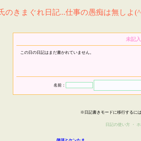
氏のきまぐれ日記...仕事の愚痴は無しよ(^^
未記入
この日の日記はまだ書かれていません。
名前：
※日記書きモードに移行するに
日記の使い方
・
ホ
啓須とケンたま