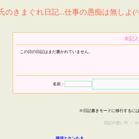
氏のきまぐれ日記...仕事の愚痴は無しよ(^^
未記入
この日の日記はまだ書かれていません。
名前：
※日記書きモードに移行するに
日記の使い方
・
ホ
啓須とケンたま