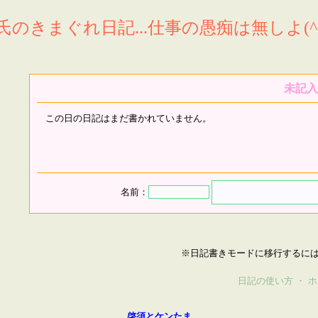
氏のきまぐれ日記...仕事の愚痴は無しよ(^^
未記入
この日の日記はまだ書かれていません。
名前：
※日記書きモードに移行するに
日記の使い方
・
ホ
啓須とケンたま