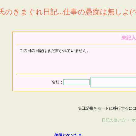
氏のきまぐれ日記...仕事の愚痴は無しよ(^^
未記入
この日の日記はまだ書かれていません。
名前：
※日記書きモードに移行するに
日記の使い方
・
ホ
啓須とケンたま