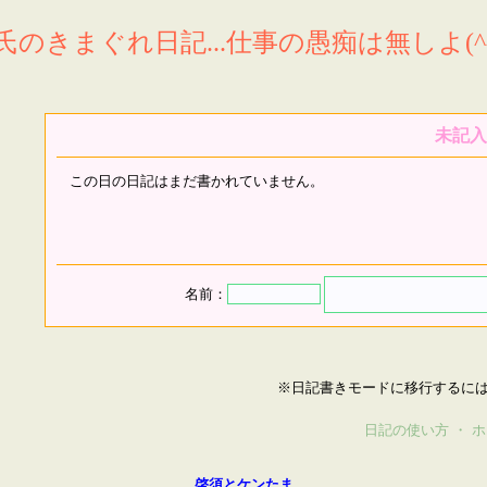
氏のきまぐれ日記...仕事の愚痴は無しよ(^^
未記入
この日の日記はまだ書かれていません。
名前：
※日記書きモードに移行するに
日記の使い方
・
ホ
啓須とケンたま