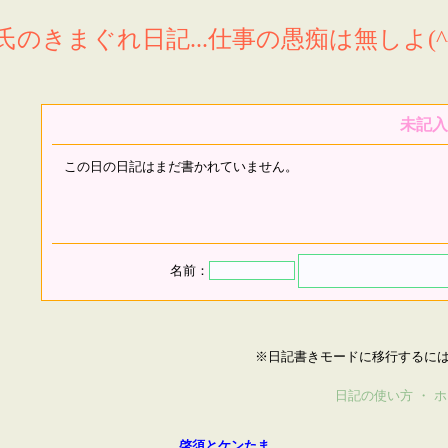
氏のきまぐれ日記...仕事の愚痴は無しよ(^^
未記入
この日の日記はまだ書かれていません。
名前：
※日記書きモードに移行するに
日記の使い方
・
ホ
啓須とケンたま