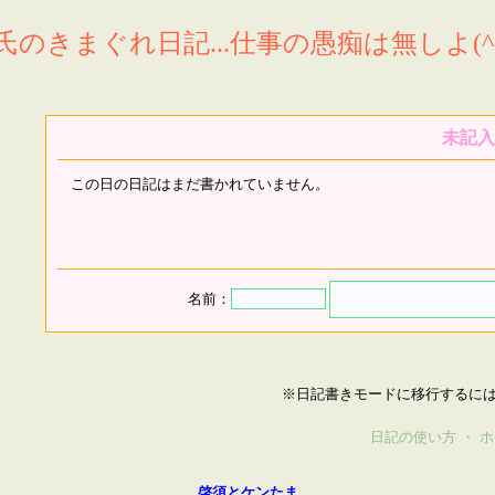
氏のきまぐれ日記...仕事の愚痴は無しよ(^^
未記入
この日の日記はまだ書かれていません。
名前：
※日記書きモードに移行するに
日記の使い方
・
ホ
啓須とケンたま