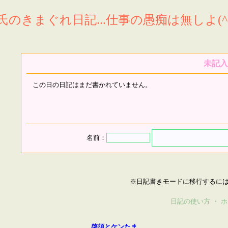
氏のきまぐれ日記...仕事の愚痴は無しよ(^^
未記入
この日の日記はまだ書かれていません。
名前：
※日記書きモードに移行するに
日記の使い方
・
ホ
啓須とケンたま