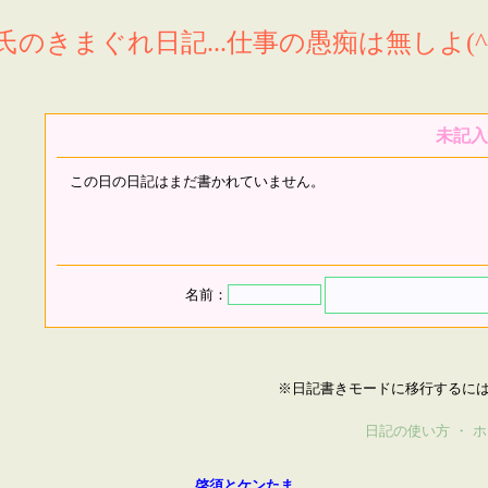
氏のきまぐれ日記...仕事の愚痴は無しよ(^^
未記入
この日の日記はまだ書かれていません。
名前：
※日記書きモードに移行するに
日記の使い方
・
ホ
啓須とケンたま