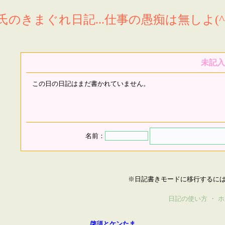
氏のきまぐれ日記...仕事の愚痴は無しよ(^^
未記入
この日の日記はまだ書かれていません。
名前：
※日記書きモードに移行するに
日記の使い方
・
ホ
啓須とケンたま