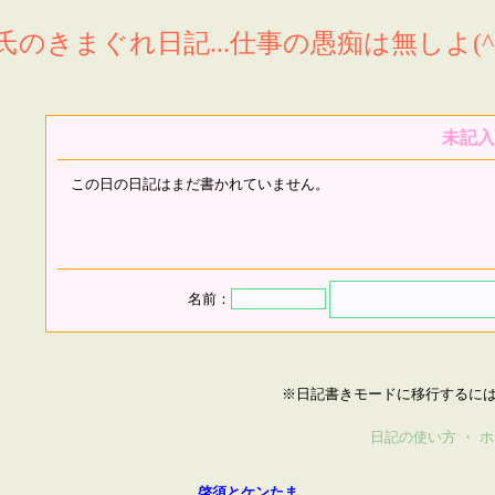
氏のきまぐれ日記...仕事の愚痴は無しよ(^^
未記入
この日の日記はまだ書かれていません。
名前：
※日記書きモードに移行するに
日記の使い方
・
ホ
啓須とケンたま