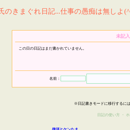
氏のきまぐれ日記...仕事の愚痴は無しよ(^^
未記入
この日の日記はまだ書かれていません。
名前：
※日記書きモードに移行するに
日記の使い方
・
ホ
啓須とケンたま