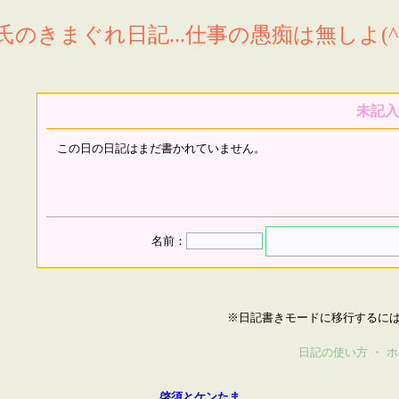
氏のきまぐれ日記...仕事の愚痴は無しよ(^^
未記入
この日の日記はまだ書かれていません。
名前：
※日記書きモードに移行するに
日記の使い方
・
ホ
啓須とケンたま