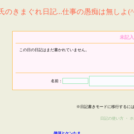
氏のきまぐれ日記...仕事の愚痴は無しよ(^^
未記入
この日の日記はまだ書かれていません。
名前：
※日記書きモードに移行するに
日記の使い方
・
ホ
啓須とケンたま