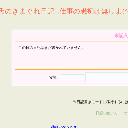
氏のきまぐれ日記...仕事の愚痴は無しよ(^^
未記入
この日の日記はまだ書かれていません。
名前：
※日記書きモードに移行するに
日記の使い方
・
ホ
啓須とケンたま