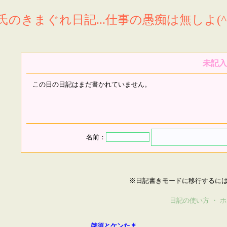
氏のきまぐれ日記...仕事の愚痴は無しよ(^^
未記入
この日の日記はまだ書かれていません。
名前：
※日記書きモードに移行するに
日記の使い方
・
ホ
啓須とケンたま