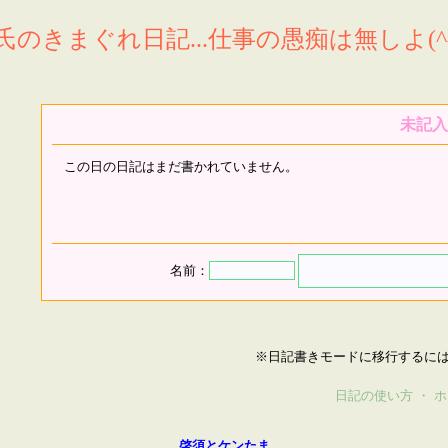
氏のきまぐれ日記...仕事の愚痴は無しよ(^^
未記入
この日の日記はまだ書かれていません。
名前：
※日記書きモードに移行するに
日記の使い方
・
ホ
啓須とケンたま