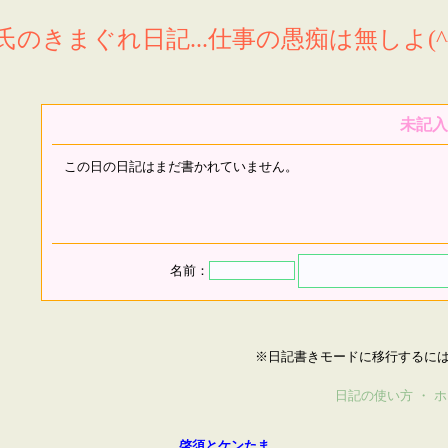
氏のきまぐれ日記...仕事の愚痴は無しよ(^^
未記入
この日の日記はまだ書かれていません。
名前：
※日記書きモードに移行するに
日記の使い方
・
ホ
啓須とケンたま