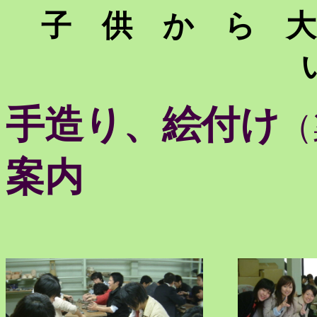
子 供 か ら 
手造り、絵付け
（
案内