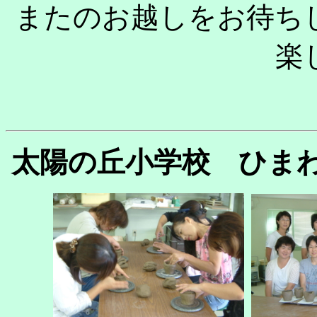
またのお越しをお待ち
楽
太陽の丘小学校 ひま