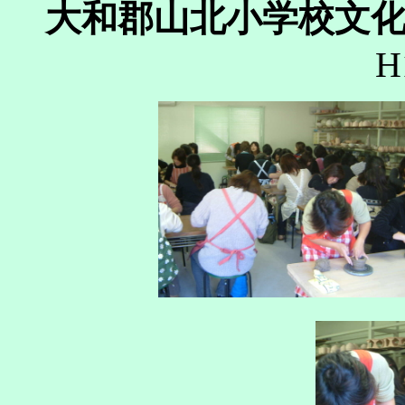
大和郡山北小学校文
H