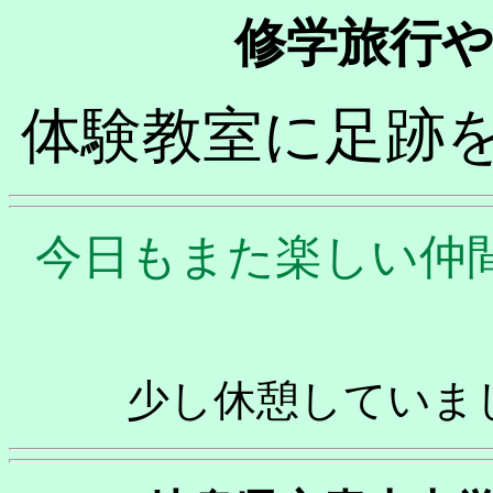
修学旅行
体験教室に足跡
今日もまた楽しい仲
少し休憩していま