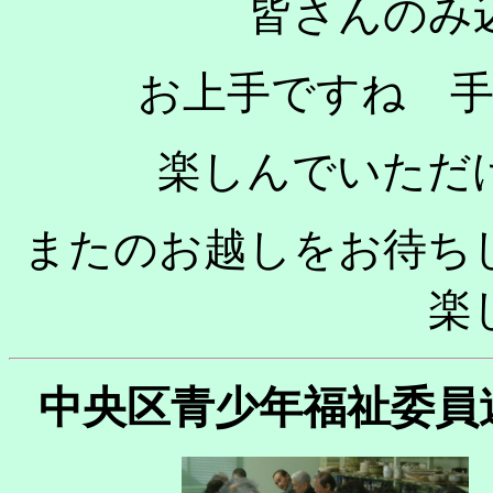
皆さんのみ
お上手ですね 
楽しんでいただ
またのお越しをお待ち
楽
中央区青少年福祉委