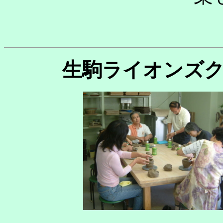
生駒ライオンズ