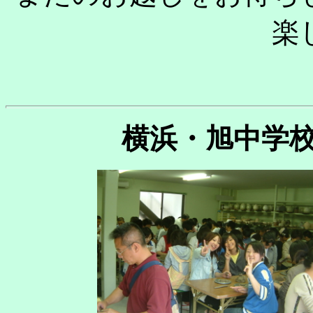
楽
横浜・旭中学