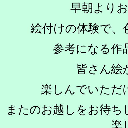
早朝より
絵付けの体験で、
参考になる作
皆さん絵
楽しんでいただ
またのお越しをお待ち
楽