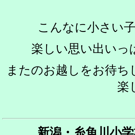
こんなに小さい
楽しい思い出いっ
またのお越しをお待ち
楽
新潟・糸魚川小