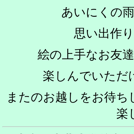
あいにくの
思い出作
絵の上手なお友
楽しんでいただ
またのお越しをお待ち
楽