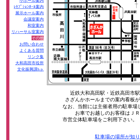
小ホール案内
ﾚｾﾌﾟｼｮﾝﾎｰﾙ案内
展示ホール案内
会議室案内
和室案内
リハーサル室案内
その他
お問い合わせ
よくある質問
リンク集
大和高田市役所
文化振興課h.p.
近鉄大和高田駅・近鉄高田市駅
さざんかホールまでの案内看板が
なお、当館には主催者用の駐車場
お車でお越しのお客様はＪＲ
市営立体駐車場をご利用下さい。
駐車場の場所が知り