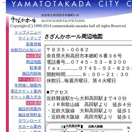
奈良県大和高田市本郷町6-36
Tel.0745-53-8200 Fax.0745-53-8201
Copyright (C) 1999-2014 yamatotakada sazanka hall all rights Reserved.
トップメニュー
さざんかホール周辺地図
サイトマップ
新着情報
〒６３５－００８２
休館日のお知らせ
奈良県大和高田市本郷町６番３６号
施設案内
周辺地図
電話番号....０７４５－５３－８２００
駐車場
ｆａｘ...............０７４５－５３－８２０
施設内探検
開館時間..............９：００～２１：３０
チケット情報
休館日...毎週月曜日、第４火曜日
年間催し物案内
委託チケット案内
■アクセス
チケット購入方法
近鉄難波駅から大和高田駅まで４０分
貸館案内
・ＪＲ和歌山線 高田駅より 徒歩４分
施設利用案内
・近鉄大阪線 大和高田駅より 徒歩１
施設使用料金
・近鉄南大阪線 高田市駅より 徒歩１
ダウンロード
大ホール案内