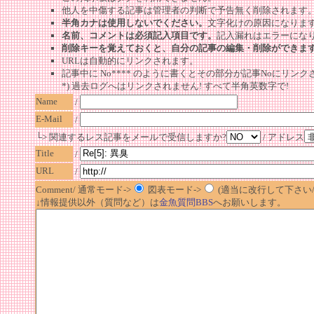
他人を中傷する記事は管理者の判断で予告無く削除されます
半角カナは使用しないでください。
文字化けの原因になりま
名前、コメントは必須記入項目です。
記入漏れはエラーにな
削除キーを覚えておくと、自分の記事の編集・削除ができま
URLは自動的にリンクされます。
記事中に No**** のように書くとその部分が記事Noにリンクさ
*) 過去ログへはリンクされません! すべて半角英数字で!
Name
/
E-Mail
/
└> 関連するレス記事をメールで受信しますか?
/ アドレス
Title
/
URL
/
Comment/ 通常モード->
図表モード->
(適当に改行して下さい/半
↓情報提供以外（質問など）は
金魚質問BBS
へお願いします。