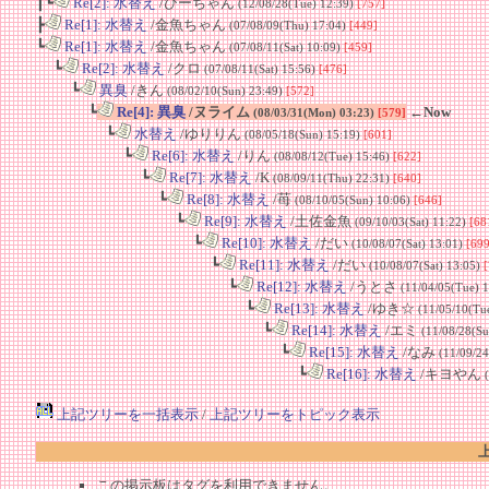
┃┗
Re[2]: 水替え
/ひーちゃん
(12/08/28(Tue) 12:39)
[757]
┣
Re[1]: 水替え
/金魚ちゃん
(07/08/09(Thu) 17:04)
[449]
┗
Re[1]: 水替え
/金魚ちゃん
(07/08/11(Sat) 10:09)
[459]
┗
Re[2]: 水替え
/クロ
(07/08/11(Sat) 15:56)
[476]
┗
異臭
/きん
(08/02/10(Sun) 23:49)
[572]
┗
Re[4]: 異臭
/ヌライム
←Now
(08/03/31(Mon) 03:23)
[579]
┗
水替え
/ゆりりん
(08/05/18(Sun) 15:19)
[601]
┗
Re[6]: 水替え
/りん
(08/08/12(Tue) 15:46)
[622]
┗
Re[7]: 水替え
/K
(08/09/11(Thu) 22:31)
[640]
┗
Re[8]: 水替え
/苺
(08/10/05(Sun) 10:06)
[646]
┗
Re[9]: 水替え
/土佐金魚
(09/10/03(Sat) 11:22)
[68
┗
Re[10]: 水替え
/だい
(10/08/07(Sat) 13:01)
[699
┗
Re[11]: 水替え
/だい
(10/08/07(Sat) 13:05)
[
┗
Re[12]: 水替え
/うとさ
(11/04/05(Tue) 
┗
Re[13]: 水替え
/ゆき☆
(11/05/10(Tu
┗
Re[14]: 水替え
/エミ
(11/08/28(Su
┗
Re[15]: 水替え
/なみ
(11/09/24
┗
Re[16]: 水替え
/キヨやん
上記ツリーを一括表示
/
上記ツリーをトピック表示
この掲示板はタグを利用できません。