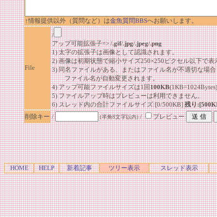
↑情報提供以外（質問など）は
金魚質問BBS
へお願いします。
/
アップ可能拡張子=> /
.gif
/
.jpg
/
.jpeg
/
.png
1) 太字の拡張子は画像として認識されます。
2) 画像は初期状態で縮小サイズ250×250ピクセル以下で
File
3) 同名ファイルがある、またはファイル名が不適切な場合
ファイル名が自動変更されます。
4) アップ可能ファイルサイズは1回
100KB
(1KB=1024By
5) ファイルアップ時はプレビューは利用できません。
6) スレッド内の合計ファイルサイズ:[0/500KB]
残り:[500K
削除キー
/
/
プレビュー
(半角8文字以内)
HOME
HELP
新着記事
ツリー表示
スレッド表示