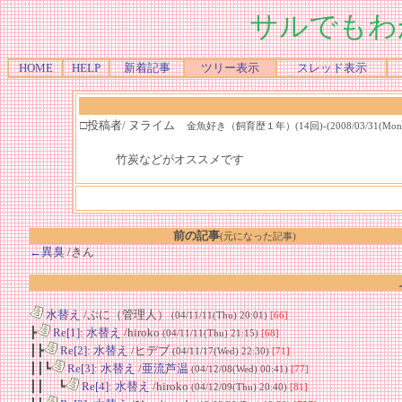
サルでもわ
HOME
HELP
新着記事
ツリー表示
スレッド表示
□投稿者/ ヌライム
金魚好き（飼育歴１年）(14回)-(2008/03/31(Mon) 0
竹炭などがオススメです
前の記事
(元になった記事)
←異臭
/きん
水替え
/ぷに（管理人）
(04/11/11(Thu) 20:01)
[66]
┣
Re[1]: 水替え
/hiroko
(04/11/11(Thu) 21:15)
[68]
┃┣
Re[2]: 水替え
/ヒデブ
(04/11/17(Wed) 22:30)
[71]
┃┃┗
Re[3]: 水替え
/
亜流芦温
(04/12/08(Wed) 00:41)
[77]
┃┃ ┗
Re[4]: 水替え
/hiroko
(04/12/09(Thu) 20:40)
[81]