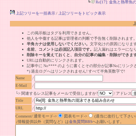
┗
Re[17]: 金魚と熱
上記ツリーを一括表示
/
上記ツリーをトピック表示
この掲示板はタグを利用できません。
他人を中傷する記事は管理者の判断で予告無く削除されます
半角カナは使用しないでください。
文字化けの原因になりま
名前、コメントは必須記入項目です。
記入漏れはエラーにな
削除キーを覚えておくと、自分の記事の編集・削除ができま
URLは自動的にリンクされます。
記事中に No**** のように書くとその部分が記事Noにリンクさ
*) 過去ログへはリンクされません! すべて半角英数字で!
Name
/
E-Mail
/
└> 関連するレス記事をメールで受信しますか?
/ アドレス
Title
/
URL
/
Comment/ 通常モード->
図表モード->
(適当に改行して下さい/半
↓情報提供以外（質問など）は
金魚質問BBS
へお願いします。