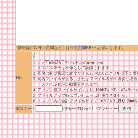
↑情報提供以外（質問など）は
金魚質問BBS
へお願いします。
/
アップ可能拡張子=> /
.gif
/
.jpg
/
.jpeg
/
.png
1) 太字の拡張子は画像として認識されます。
2) 画像は初期状態で縮小サイズ250×250ピクセル以下で
File
3) 同名ファイルがある、またはファイル名が不適切な場合
ファイル名が自動変更されます。
4) アップ可能ファイルサイズは1回
100KB
(1KB=1024By
5) ファイルアップ時はプレビューは利用できません。
6) スレッド内の合計ファイルサイズ:[0/500KB]
残り:[500K
削除キー
/
/
プレビュー
(半角8文字以内)