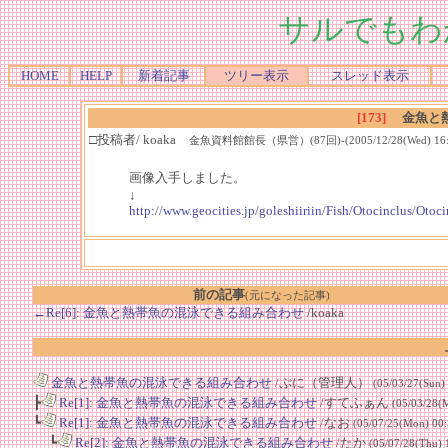
サルでもわ
HOME
HELP
新着記事
ツリー表示
スレッド表示
[173]
金魚と
□投稿者/ koaka
金魚資料館館長（県営）(87回)-(2005/12/28(Wed) 16:4
画像入手しました。
↓
http://www.geocities.jp/goleshiiriin/Fish/Otocinclus/Otoc
前の記事
(元になった記事)
←Re[6]: 金魚と熱帯魚の混泳できる組み合わせ
/koaka
金魚と熱帯魚の混泳できる組み合わせ
/ぷに（管理人）
(05/03/27(Sun)
┣
Re[1]: 金魚と熱帯魚の混泳できる組み合わせ
/すてふぁん
(05/03/28(
┗
Re[1]: 金魚と熱帯魚の混泳できる組み合わせ
/なお
(05/07/25(Mon) 00
┗
Re[2]: 金魚と熱帯魚の混泳できる組み合わせ
/たか
(05/07/28(Thu) 